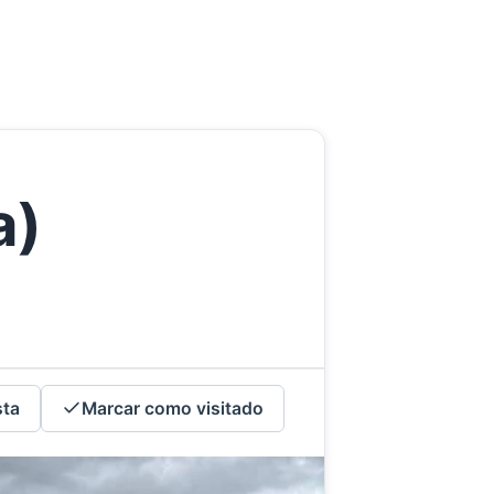
a)
sta
Marcar como visitado