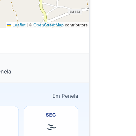
Leaflet
|
©
OpenStreetMap
contributors
enela
Em Penela
SEG
🌫