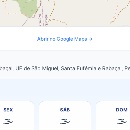
Abrir no Google Maps →
baçal, UF de São Miguel, Santa Eufémia e Rabaçal, P
SEX
SÁB
DOM
🌫
🌫
🌫