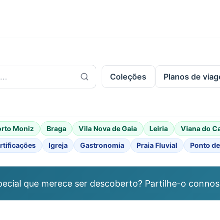
.
Coleções
Planos de via
orto Moniz
Braga
Vila Nova de Gaia
Leiria
Viana do C
rtificações
Igreja
Gastronomia
Praia Fluvial
Ponto de
ecial que merece ser descoberto? Partilhe-o connos