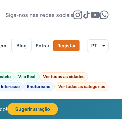
Siga-nos nas redes sociais
gem
Blog
Entrar
Registar
astelo
Vila Real
Ver todas as cidades
 Interesse
Enoturismo
Ver todas as categorias
co!
Sugerir atração