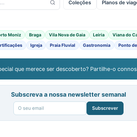
Coleções
Planos de via
orto Moniz
Braga
Vila Nova de Gaia
Leiria
Viana do C
rtificações
Igreja
Praia Fluvial
Gastronomia
Ponto de
ecial que merece ser descoberto? Partilhe-o connos
Subscreva a nossa newsletter semanal
Subscrever