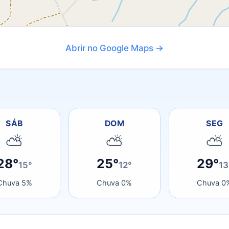
Abrir no Google Maps →
SÁB
DOM
SEG
⛅
⛅
⛅
28°
25°
29°
15°
12°
13
Chuva 5%
Chuva 0%
Chuva 0