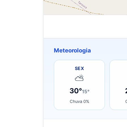
Meteorologia
SEX
⛅
30°
15°
Chuva 0%