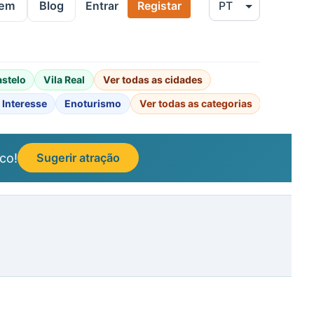
gem
Blog
Entrar
Registar
astelo
Vila Real
Ver todas as cidades
 Interesse
Enoturismo
Ver todas as categorias
co!
Sugerir atração