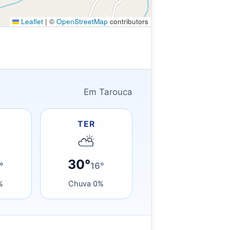
Leaflet
|
©
OpenStreetMap
contributors
Em Tarouca
TER
⛅
30°
°
16°
%
Chuva 0%