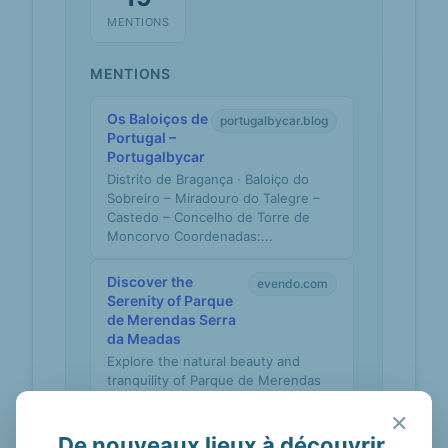
MENTIONS
MENTIONS
Os Baloiços de
portugalbycar.blog
Portugal –
Portugalbycar
Distrito de Bragança · Baloiço do
Sobreiro – Miradouro do Talegre –
Castedo – Concelho de Torre de
Moncorvo Coordenadas:...
Discover the
evendo.com
Serenity of Parque
de Merendas Serra
da Meadas
Explore the natural beauty and
tranquility of Parque de Merendas
Serra da Meadas in Lamego,
×
Portugal, perfect for picnic...
De nouveaux lieux à découvrir,