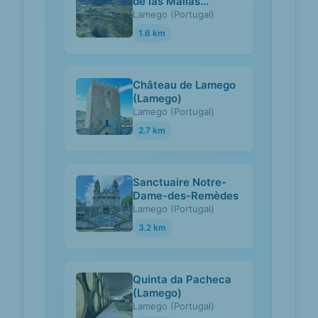
de las Mallas
(Lamego)
Lamego (Portugal)
1.6 km
Château de Lamego
(Lamego)
Lamego (Portugal)
2.7 km
Sanctuaire Notre-
Dame-des-Remèdes
Lamego (Portugal)
3.2 km
Quinta da Pacheca
(Lamego)
Lamego (Portugal)