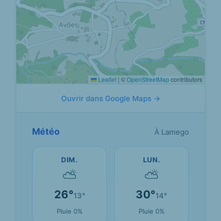
Leaflet
|
©
OpenStreetMap
contributors
Ouvrir dans Google Maps →
Météo
À Lamego
DIM.
LUN.
⛅
⛅
26°
30°
13°
14°
Pluie 0%
Pluie 0%