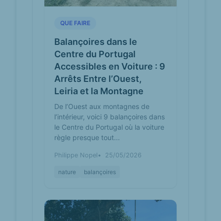
Desportiva de Avões
Baloiço da Associação Desportiva de
QUE FAIRE
Avões is a captivating tourist
attraction located in the picturesque
Balançoires dans le
region of Lameg...
Centre du Portugal
Accessibles en Voiture : 9
Associação
portugal.worldplaces.me
Arrêts Entre l’Ouest,
Desportiva
De Avões
Leiria et la Montagne
Lamego 🇵🇹
De l’Ouest aux montagnes de
-
WorldPlaces
l’intérieur, voici 9 balançoires dans
le Centre du Portugal où la voiture
Categories: Nonprofit organization,
Sports Club, City · Address: Rua 25
règle presque tout...
de Abril ,Avões de Cá, 5100-308
Philippe Nopel
25/05/2026
Lamego · Where i...
nature
balançoires
Associação
facebook.com
Desportiva de
Avões | Lamego
We cannot provide a description for
this page right now