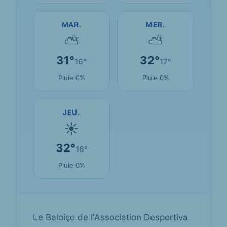
MAR.
MER.
⛅
⛅
31°
32°
16°
17°
Pluie 0%
Pluie 0%
JEU.
☀
32°
16°
Pluie 0%
Le Baloiço de l'Association Desportiva