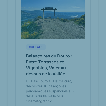
Best experiences
evendo.com
near Baloiço da
Associação
Desportiva de Avões
Experience the breathtaking views
and serene camping at Baloiço da
Associação Desportiva de Avões, a
must-visit tourist...
QUE FAIRE
Associação
adavoes.pt
Desportiva de Avões |
Balançoires du Douro :
Lamego
Entre Terrasses et
A Associação Desportiva de Avões
organiza eventos, jantares convívio
Vignobles, Voler au-
e festas regularmente.
dessus de la Vallée
Du Bas-Douro au Haut-Douro,
ASSOCIACAO
infotrustgo.pt
découvrez 10 balançoires
DESPORTIVA DE
panoramiques suspendues au-
AVOES-A.D.A -
501313826 |
dessus du fleuve le plus
InfotrustGo
cinématographiq...
A empresa ASSOCIACAO