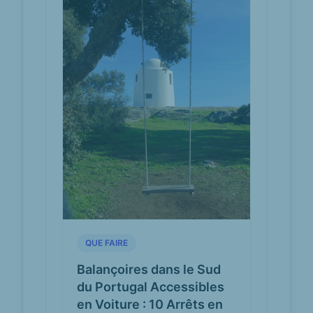
Associação
facebook.com
Desportiva de
Avões | Lamego
We cannot provide a description for
this page right now
Lamego -
facebook.com
Associação
Desportiva de
Avões
We cannot provide a description for
this page right now
QUE FAIRE
Balançoires dans le Sud
du Portugal Accessibles
en Voiture : 10 Arrêts en