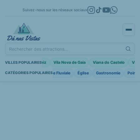
Suivez-nous sur les réseaux sociaux
Rechercher des attractions...
Braga
Porto Moniz
Vila Nova de Gaia
Viana do Castelo
Vila
VILLES POPULAIRES
ire
Fortifications
Plage Fluviale
Église
Gastronomie
Point 
CATÉGORIES POPULAIRES