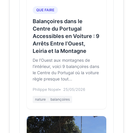
Portugal
QUE FAIRE
Venha conhecer o Baloiço da
Malhada, localizado em Castro Daire,
Balançoires dans le
no distrito de Viseu, na região
Centre du Portugal
Centro. Consulte o mapa...
Accessibles en Voiture : 9
Baloiço
baloicosdeportugal.pt
Arrêts Entre l’Ouest,
Serra da
Leiria et la Montagne
Arada –
Baloiços de
De l’Ouest aux montagnes de
Portugal
l’intérieur, voici 9 balançoires dans
Venha conhecer o Baloiço Serra da
le Centre du Portugal où la voiture
Arada, localizado em São Pedro do
règle presque tout...
Sul, no distrito de Viseu, na região
Centro. Consult...
Philippe Nopel
25/05/2026
nature
balançoires
Baloiços que
youtube.com
surpreendem quem
visita Castro Daire -
Jornal do Centro -
YouTube
Baloiço da Foz Cabril, Baloiço da