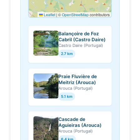
Leaflet
|
©
OpenStreetMap
contributors
Balançoire de Foz
Cabril (Castro Daire)
Castro Daire (Portugal)
2.7 km
Praie Fluvière de
Meitriz (Arouca)
Arouca (Portugal)
5.1 km
Cascade de
Aguieiras (Arouca)
Arouca (Portugal)
6.4 km