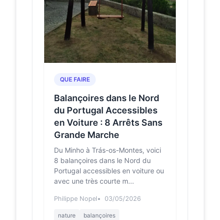
Castro Daire
O site que tem tudo para você fazer
a viagem dos sonhos. Economize
ainda mais reservando um pacote
que inclui voo ou alu...
QUE FAIRE
Balançoires dans le Nord
du Portugal Accessibles
en Voiture : 8 Arrêts Sans
Grande Marche
Du Minho à Trás-os-Montes, voici
8 balançoires dans le Nord du
Portugal accessibles en voiture ou
avec une très courte m...
Philippe Nopel
03/05/2026
nature
balançoires