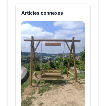
Daire, o baloiço fica a cerca de 30
quilómetros de Viseu.
Articles connexes
Baloiços em
baloicosdeportugal.pt
Castro Daire
– Baloiços
de Portugal
Verifique todos os baloiços da
localidade de Castro Daire, em
Portugal! Veja como chegar,
localização, fotos, mapas, dir...
Município de
facebook.com
Castro Daire
Município de Castro Daire, Castro
Daire. 25,300 likes · 30 talking about
this · 3,174 were here. Página
Institucional do...
Baloiço da
baloicosdeportugal.pt
Malhada –
Baloiços de