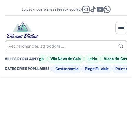
Suivez-nous sur les réseaux sociaux
Rechercher des attractions...
Porto Moniz
Braga
Vila Nova de Gaia
Leiria
Viana do Castel
VILLES POPULAIRES
e
Fortifications
Église
Gastronomie
Plage Fluviale
Point d'I
CATÉGORIES POPULAIRES