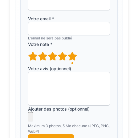
| Visit Castro
Daire
Pio de Figueiredo, nº 42, 3600-214
Votre email *
Castro Daire (Viseu)
O novo baloiço
nit.pt
L'email ne sera pas publié
instagramável de Portugal
Votre note *
tem um cavalo de madeira
— NiT
Encontra-o na Aldeia de Lamelas, no
concelho de Castro Daire, em Viseu.
Votre avis (optionnel)
Foi inspirado na lenda do
&quot;Penedo do Cavale...
NO PENEDO
turismodocentro.pt
DO CAVALEIRO
NASCEU UM
Ajouter des photos (optionnel)
BALOIÇO
ÚNICO EM
PORTUGAL –
Maximum 3 photos, 5 Mo chacune (JPEG, PNG,
Turismo
WebP)
Centro