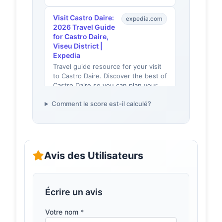
Visit Castro Daire:
expedia.com
2026 Travel Guide
for Castro Daire,
Viseu District |
Expedia
Travel guide resource for your visit
to Castro Daire. Discover the best of
Castro Daire so you can plan your
trip right.
Comment le score est-il calculé?
Baloiços em
baloicosdeportugal.pt
Viseu –
Baloiços de
Portugal
Avis des Utilisateurs
Baloiço do Pego – Castro Daire · i ·
Norte · Baloiço do Bestança -
Cinfães · i · Centro · Baloiço de
So&#x27;Rio Castelo...
Écrire un avis
Locais
visitcastrodaire.pt
Votre nom *
Instagramáveis