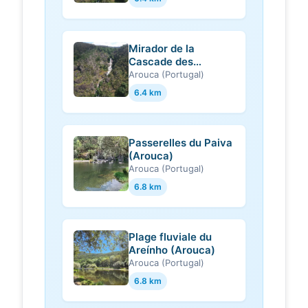
Mirador de la
Cascade des
Aguieiras (Arouca)
Arouca (Portugal)
6.4 km
Passerelles du Paiva
(Arouca)
Arouca (Portugal)
6.8 km
Plage fluviale du
Areínho (Arouca)
Arouca (Portugal)
6.8 km